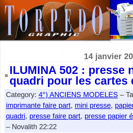
14 janvier 2
ILUMINA 502 : presse 
quadri pour les cartes 
Category:
4°) ANCIENS MODELES
– T
imprimante faire part
,
mini presse
,
papie
quadri
,
presse faire part
,
presse papier é
– Novalith 22:22