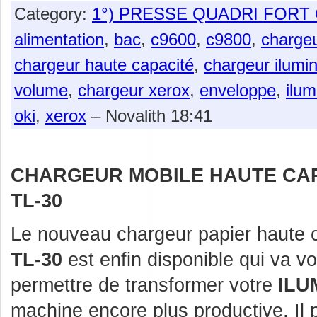
Category:
1°) PRESSE QUADRI FOR
alimentation
,
bac
,
c9600
,
c9800
,
charge
chargeur haute capacité
,
chargeur ilumi
volume
,
chargeur xerox
,
enveloppe
,
ilum
oki
,
xerox
– Novalith 18:41
CHARGEUR MOBILE HAUTE CA
TL-30
Le nouveau chargeur papier haute 
TL-30
est enfin disponible qui va v
permettre de transformer votre
ILU
machine encore plus productive. Il 