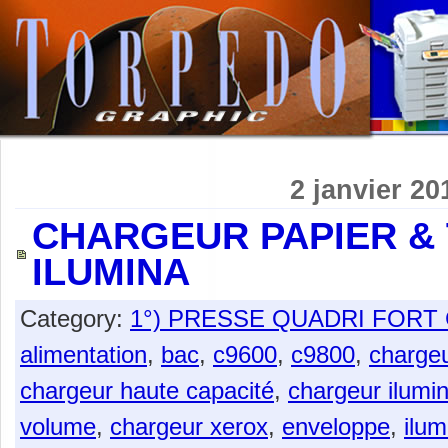
2 janvier 20
CHARGEUR PAPIER & 
ILUMINA
Category:
1°) PRESSE QUADRI FOR
alimentation
,
bac
,
c9600
,
c9800
,
charge
chargeur haute capacité
,
chargeur ilumi
volume
,
chargeur xerox
,
enveloppe
,
ilum