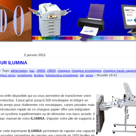
2 janvier 2012
UR ILUMINA
– Tags:
alimentation
,
bac
,
c9600
,
c9800
,
chargeur
,
chargeur enveloppes
,
chargeur haute capaci
rgeur xerox
,
enveloppe
,
ilumina
,
introducteur enveloppe
,
oki
,
xerox
– Novalith 18:41
st enfin disponible qui va vous permettre de transformer votre
ductive. Il peut gérer jusqu’à 500 enveloppes et intègre un
du temps pour réalimenter vos enveloppes, cartes postales mais
ntroduction rapide de ce chargeur papier offre une intégration
ler un système supplémentaire ou de démonter vos bacs actuels. Il
u bac manuel de votre
ILUMINA
, d’ajouter votre pile de supports à
r cette imprimante
ILUMINA
permettant de rajouter une capacité
cassettes permettant de rajouter une capacité de 1650 feuilles en