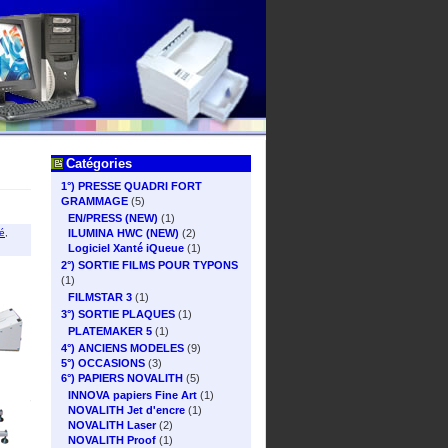
Catégories
1°) PRESSE QUADRI FORT
GRAMMAGE
(5)
EN/PRESS (NEW)
(1)
ILUMINA HWC (NEW)
(2)
té
,
Logiciel Xanté iQueue
(1)
2°) SORTIE FILMS POUR TYPONS
(1)
FILMSTAR 3
(1)
3°) SORTIE PLAQUES
(1)
PLATEMAKER 5
(1)
4°) ANCIENS MODELES
(9)
5°) OCCASIONS
(3)
6°) PAPIERS NOVALITH
(5)
INNOVA papiers Fine Art
(1)
NOVALITH Jet d'encre
(1)
NOVALITH Laser
(2)
NOVALITH Proof
(1)