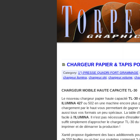
CHARGEUR PAPIER & TAPIS PO
Category:
1°) PRESSE QUADRI FORT GRAMMAGE
chargeur ilumina
,
chargeur oki
,
chargeur volume
,
cha
CHARGEUR MOBILE HAUTE CAPACITE TL-30
Le nouveau chargeur papier haute capacité
TL-30
e
ILUMINA 427
ou 502 en une machine encore plus pro
chargement par le haut vous permettant de gagner 
aussi tous vos formats un peu spéciaux. La table d’i
facile à l’
ILUMINA
. Il n’est pas nécessaire d’instal
suffit simplement d’approcher le chargeur TL-30 d
imprimer et de démarrer la production !
Xanté propose également des bacs additionnels pou
de 550 feuilles ou un bac sur roulettes contenant 3 