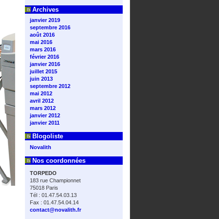
Archives
janvier 2019
septembre 2016
août 2016
mai 2016
mars 2016
février 2016
janvier 2016
juillet 2015
juin 2013
septembre 2012
mai 2012
avril 2012
mars 2012
janvier 2012
janvier 2011
Blogoliste
Novalith
Nos coordonnées
TORPEDO
183 rue Championnet
75018 Paris
Tél : 01.47.54.03.13
Fax : 01.47.54.04.14
contact@novalith.fr