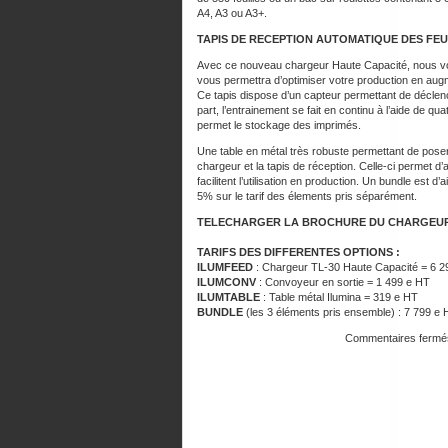
A4, A3 ou A3+.
TAPIS DE RECEPTION AUTOMATIQUE DES FEU
Avec ce nouveau chargeur Haute Capacité, nous vo
vous permettra d’optimiser votre production en aug
Ce tapis dispose d’un capteur permettant de déclen
part, l’entrainement se fait en continu à l’aide de qu
permet le stockage des imprimés.
Une table en métal très robuste permettant de poser
chargeur et la tapis de réception. Celle-ci permet d
facilitent l’utilisation en production. Un bundle est 
5% sur le tarif des élements pris séparément.
TELECHARGER LA BROCHURE DU CHARGEUR 
TARIFS DES DIFFERENTES OPTIONS :
ILUMFEED
: Chargeur TL-30 Haute Capacité = 6 2
ILUMCONV
: Convoyeur en sortie = 1 499 e HT
ILUMTABLE
: Table métal Ilumina = 319 e HT
BUNDLE
(les 3 éléments pris ensemble) : 7 799 e 
Commentaires fermé