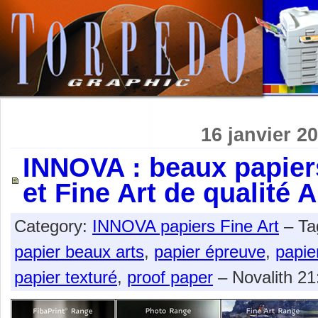
16 janvier 2
INNOVA : beaux papier
et Fine Art de qualité A
Category:
INNOVA papiers Fine Art
– Ta
papier beaux arts
,
papier épreuve
,
papier
papier texturé
,
proof paper
– Novalith 21