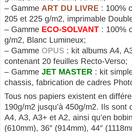
– Gamme
ART DU LIVRE
: 100% c
205 et 225 g/m2, imprimable Doubl
– Gamme
ECO-SOLVANT
: 100% c
g/m2, Blanc Lumineux;
– Gamme
OPUS
: kit albums A4, A
contenant 20 feuilles Recto-Verso;
– Gamme
JET MASTER
: kit simp
chassis, fabrication de cadres Phot
Tous nos papiers existent en diffé
190g/m2 jusqu’à 450g/m2. Ils sont 
A4, A3, A3+ et A2, ainsi qu’en bob
(610mm), 36″ (914mm), 44″ (1118m