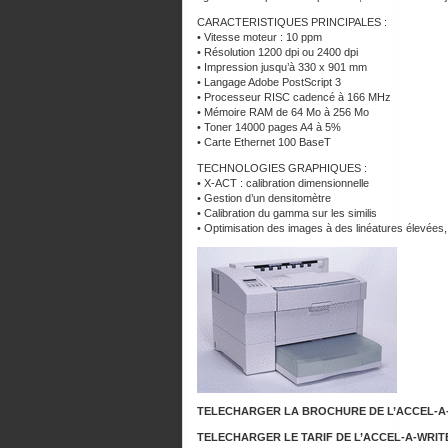
CARACTERISTIQUES PRINCIPALES :
• Vitesse moteur : 10 ppm
• Résolution 1200 dpi ou 2400 dpi
• Impression jusqu’à 330 x 901 mm
• Langage Adobe PostScript 3
• Processeur RISC cadencé à 166 MHz
• Mémoire RAM de 64 Mo à 256 Mo
• Toner 14000 pages A4 à 5%
• Carte Ethernet 100 BaseT
TECHNOLOGIES GRAPHIQUES :
• X-ACT : calibration dimensionnelle
• Gestion d’un densitomètre
• Calibration du gamma sur les similis
• Optimisation des images à des linéatures élevée
TELECHARGER LA BROCHURE DE L’ACCEL-A-
TELECHARGER LE TARIF DE L’ACCEL-A-WRITE