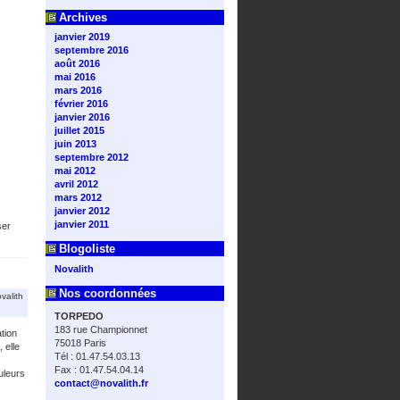
Archives
janvier 2019
septembre 2016
août 2016
mai 2016
mars 2016
février 2016
janvier 2016
juillet 2015
juin 2013
septembre 2012
mai 2012
avril 2012
mars 2012
janvier 2012
janvier 2011
ser
Blogoliste
Novalith
Nos coordonnées
valith
TORPEDO
183 rue Championnet
tion
75018 Paris
 elle
Tél : 01.47.54.03.13
Fax : 01.47.54.04.14
uleurs
contact@novalith.fr