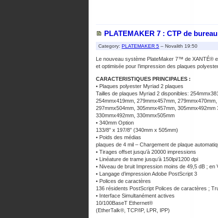
PLATEMAKER 7 : CTP de bureau i
Category:
PLATEMAKER 5
– Novalith 19:50
Le nouveau système PlateMaker 7™ de XANTÉ® est 
et optimisée pour l’impression des plaques polyeste
CARACTERISTIQUES PRINCIPALES :
• Plaques polyester Myriad 2 plaques
Tailles de plaques Myriad 2 disponibles: 254mm
254mmx419mm, 279mmx457mm, 279mmx470mm,
297mmx504mm, 305mmx457mm, 305mmx492mm 
330mmx492mm, 330mmx505mm
• 340mm Option
133/8” x 197/8” (340mm x 505mm)
• Poids des médias
plaques de 4 mil – Chargement de plaque automati
• Tirages offset jusqu’à 20000 impressions
• Linéature de trame jusqu’à 150lpi/1200 dpi
• Niveau de bruit Impression moins de 49,5 dB ; en 
• Langage d’impression Adobe PostScript 3
• Polices de caractères
136 résidents PostScript Polices de caractères ; T
• Interface Simultanément actives
10/100BaseT Ethernet®
(EtherTalk®, TCP/IP, LPR, IPP)