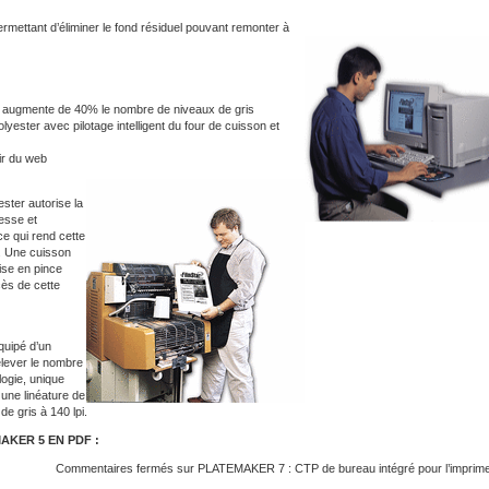
rmettant d’éliminer le fond résiduel pouvant remonter à
s, augmente de 40% le nombre de niveaux de gris
yester avec pilotage intelligent du four de cuisson et
ir du web
ster autorise la
resse et
ce qui rend cette
s. Une cuisson
rise en pince
cès de cette
uipé d’un
elever le nombre
logie, unique
 une linéature de
de gris à 140 lpi.
KER 5 EN PDF :
Commentaires fermés
sur PLATEMAKER 7 : CTP de bureau intégré pour l’imprim