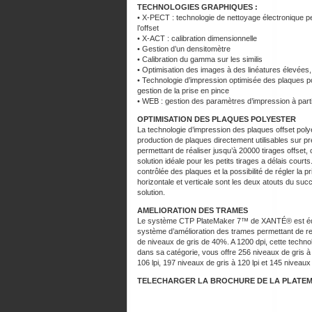
TECHNOLOGIES GRAPHIQUES :
• X-PECT : technologie de nettoyage électronique pe
l’offset
• X-ACT : calibration dimensionnelle
• Gestion d’un densitomètre
• Calibration du gamma sur les similis
• Optimisation des images à des linéatures élevée
• Technologie d’impression optimisée des plaques pol
gestion de la prise en pince
• WEB : gestion des paramètres d’impression à part
OPTIMISATION DES PLAQUES POLYESTER
La technologie d’impression des plaques offset polye
production de plaques directement utilisables sur p
permettant de réaliser jusqu’à 20000 tirages offset, 
solution idéale pour les petits tirages a délais court
contrôlée des plaques et la possibilité de régler la p
horizontale et verticale sont les deux atouts du suc
solution.
AMELIORATION DES TRAMES
Le système CTP PlateMaker 7™ de XANTÉ® est éq
système d’amélioration des trames permettant de r
de niveaux de gris de 40%. A 1200 dpi, cette techno
dans sa catégorie, vous offre 256 niveaux de gris à
106 lpi, 197 niveaux de gris à 120 lpi et 145 niveaux 
TELECHARGER LA BROCHURE DE LA PLATEMA