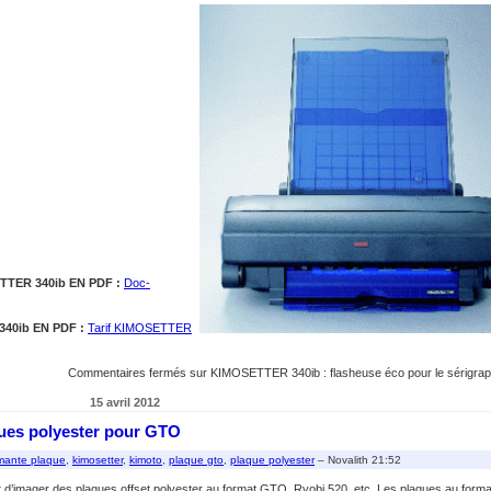
TER 340ib EN PDF :
Doc-
40ib EN PDF :
Tarif KIMOSETTER
Commentaires fermés
sur KIMOSETTER 340ib : flasheuse éco pour le sérigra
15 avril 2012
ues polyester pour GTO
mante plaque
,
kimosetter
,
kimoto
,
plaque gto
,
plaque polyester
– Novalith 21:52
 d’imager des plaques offset polyester au format GTO, Ryobi 520, etc. Les plaques au forma