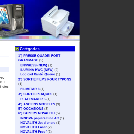
Catégories
1°) PRESSE QUADRI FORT
GRAMMAGE
(5)
EN/PRESS (NEW)
(1)
ILUMINA HWC (NEW)
(2)
Logiciel Xanté iQueue
(1)
avec
2°) SORTIE FILMS POUR TYPONS
. Il
(1)
inutes
FILMSTAR 3
(1)
3°) SORTIE PLAQUES
(1)
PLATEMAKER 5
(1)
4°) ANCIENS MODELES
(9)
5°) OCCASIONS
(3)
6°) PAPIERS NOVALITH
(5)
INNOVA papiers Fine Art
(1)
NOVALITH Jet d'encre
(1)
NOVALITH Laser
(2)
NOVALITH Proof
(1)