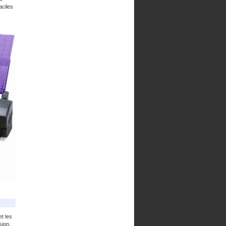
aciles
t les
sion.