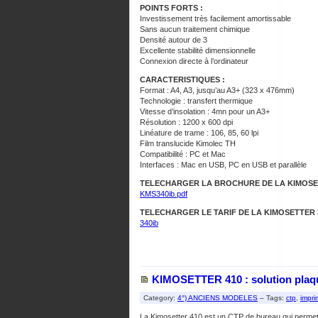
POINTS FORTS :
Investissement très facilement amortissable
Sans aucun traitement chimique
Densité autour de 3
Excellente stabilité dimensionnelle
Connexion directe à l’ordinateur
CARACTERISTIQUES :
Format : A4, A3, jusqu’au A3+ (323 x 476mm)
Technologie : transfert thermique
Vitesse d’insolation : 4mn pour un A3+
Résolution : 1200 x 600 dpi
Linéature de trame : 106, 85, 60 lpi
Film translucide Kimolec TH
Compatibilité : PC et Mac
Interfaces : Mac en USB, PC en USB et parallèle
TELECHARGER LA BROCHURE DE LA KIMOSET
KMS340ib.pdf
TELECHARGER LE TARIF DE LA KIMOSETTER 3
340ib
KIMOSETTER 410 : solution plaq
Category:
4°) ANCIENS MODELES
– Tags:
ctp
,
impri
La Kimosetter 410 est un CTP de bureau qui permet