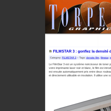
FILMSTAR 3 : gonflez la densité d
Category:
FILMSTAR 3
– Tags:
densite film
,
filmstar
,
r
Le FilmStar 3 est un système noircisseur de toner pe
votre imprimante laser noir et blanc, le film est intro
est ensuite automatiquement pris entre deux rouleau
et directement utilisable en insolation. Il utilise une 