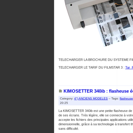
TELECHARGER LA BROCHURE DU SYSTEME FIL
TELECHARGER LE TARIF DU FILMSTAR 3 :
Tar_
KIMOSETTER 340ib : flasheuse éc
Category:
4°) ANCIENS MODELES
– Tags:
flasheuse
20:25
La KIMOSETTER 340ib est une petite flasheuse de bu
de ses écrans. Très légère, elle se connecte à votre
accepte les fichiers des principales applications uti
dimensionnelle, grâce à sa technologie à transfert t
sans difficulté.