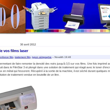
30 avril 2012
e vos films laser
enforcer film
,
traitement film
,
typon sérigraphie
– Novalith 19:48
rmettant de faire remonter la densité des noirs jusqu’à 3,5 sur vos films. Une fois imprimé 
duit dans le FilmStar 3 et plongé dans une solution de traitement qui réagit avec le toner d’encre
x en métal qui l’essorent. Récupéré à la sortie de la machine, il est séché durant quelques m
solution de traitement vendue en bouteille de un litre.