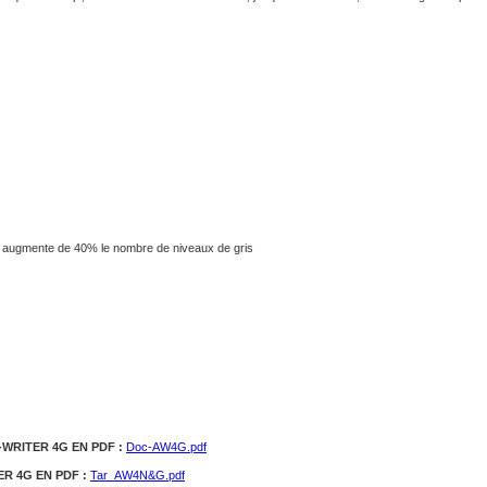
s, augmente de 40% le nombre de niveaux de gris
WRITER 4G EN PDF :
Doc-AW4G.pdf
R 4G EN PDF :
Tar_AW4N&G.pdf