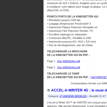
maximum de 410 x 510mm, imagées avec un système d
à remplacer sont utilisés pour imager la plaque. L
(MacOS9, et OSX).
POINTS FORTS DE LA KIMOSETTER 410
• Résolution jusqu’à 1200 dpi
• Langage d’impression PostScript® 3
• Impression Plaque Polyester Kimoplate e2
• Impression Film Polyester Kimolec TH
• Excellent repérage en séparation
• Connexion Mac/PC, Parallèle & USB
• Impression jusqu’au A3+ (410 x 510 mm)
• Pas de développement, pas de chimie
TELECHARGER LA BROCHURE
DE LA KIMOSETTER 410 EN PDF :
Page 1 :
Doc-KMS410p1.pdf
Page 2 :
Doc-KMS410p2.pdf
TELECHARGER LE TARIF
DE LA KIMOSETTER 410 EN PDF :
Tarif KIMOS
Commentaires fermés
sur KIMO
ACCEL-A-WRITER 4G : le must de 
Category:
4°) ANCIENS MODELES
– Novalith 21:47
L’Accel-a-Writer 4G™ de XANTÉ® est conçue pour les
agences. Elle permet l’impression, à une résolution 