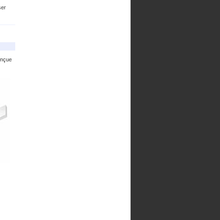
ser
onçue