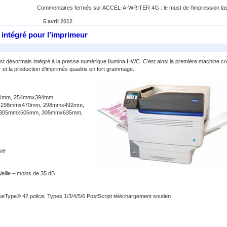
Commentaires fermés
sur ACCEL-A-WRITER 4G : le must de l’impression la
5 avril 2012
ntégré pour l’imprimeur
désormais intégré à la presse numérique Ilumina HWC. C’est ainsi la première machine c
r et la production d’imprimés quadris en fort grammage.
x381mm, 254mmx394mm,
 298mmx470mm, 298mmx492mm,
305mmx505mm, 305mmx635mm,
que
Veille – moins de 35 dB
rueType® 42 police; Types 1/3/4/5/6 PostScript téléchargement soutien