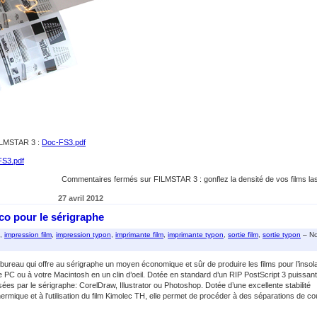
MSTAR 3 :
Doc-FS3.pdf
FS3.pdf
Commentaires fermés
sur FILMSTAR 3 : gonflez la densité de vos films la
27 avril 2012
o pour le sérigraphe
,
impression film
,
impression typon
,
imprimante film
,
imprimante typon
,
sortie film
,
sortie typon
– No
reau qui offre au sérigraphe un moyen économique et sûr de produire les films pour l’insola
 PC ou à votre Macintosh en un clin d’oeil. Dotée en standard d’un RIP PostScript 3 puissant,
lisées par le sérigraphe: CorelDraw, Illustrator ou Photoshop. Dotée d’une excellente stabilité
hermique et à l’utilisation du film Kimolec TH, elle permet de procéder à des séparations de co