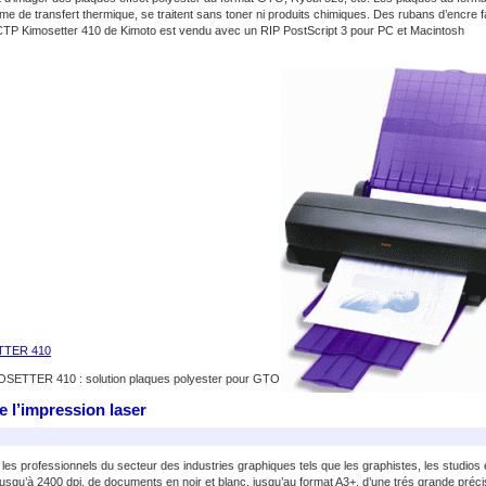
e transfert thermique, se traitent sans toner ni produits chimiques. Des rubans d’encre f
e CTP Kimosetter 410 de Kimoto est vendu avec un RIP PostScript 3 pour PC et Macintosh
ETTER 410
SETTER 410 : solution plaques polyester pour GTO
l’impression laser
 professionnels du secteur des industries graphiques tels que les graphistes, les studios e
jusqu’à 2400 dpi, de documents en noir et blanc, jusqu’au format A3+, d’une trés grande préci