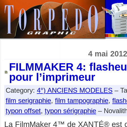
4 mai 201
FILMMAKER 4: flasheu
pour l’imprimeur
Category:
4°) ANCIENS MODELES
– T
film serigraphie
,
film tampographie
,
flas
typon offset
,
typon sérigraphie
– Novalit
La FilmMaker 4™ de XANTÉ® est c