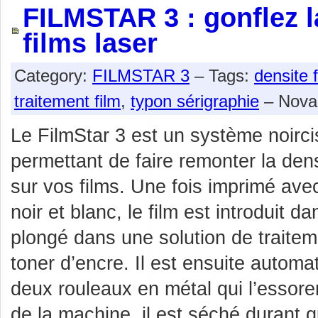
FILMSTAR 3 : gonflez l
films laser
Category:
FILMSTAR 3
– Tags:
densite f
traitement film
,
typon sérigraphie
– Noval
Le FilmStar 3 est un système noirci
permettant de faire remonter la dens
sur vos films. Une fois imprimé ave
noir et blanc, le film est introduit d
plongé dans une solution de traiteme
toner d’encre. Il est ensuite automa
deux rouleaux en métal qui l’essore
de la machine, il est séché durant 