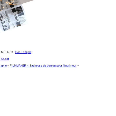
MSTAR 3 :
Doc-FS3.pdf
FS3.pdf
raphe
–
FILMMAKER 4: flasheuse de bureau pour l’imprimeur
»