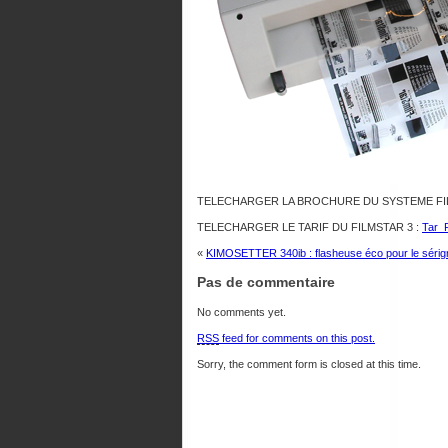
TELECHARGER LA BROCHURE DU SYSTEME FIL
TELECHARGER LE TARIF DU FILMSTAR 3 :
Tar_
«
KIMOSETTER 340ib : flasheuse éco pour le sérig
Pas de commentaire
No comments yet.
RSS
feed for comments on this post.
Sorry, the comment form is closed at this time.