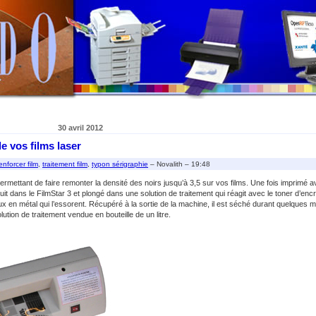
30 avril 2012
e vos films laser
enforcer film
,
traitement film
,
typon sérigraphie
– Novalith – 19:48
rmettant de faire remonter la densité des noirs jusqu’à 3,5 sur vos films. Une fois imprimé 
duit dans le FilmStar 3 et plongé dans une solution de traitement qui réagit avec le toner d’encre
x en métal qui l’essorent. Récupéré à la sortie de la machine, il est séché durant quelques m
solution de traitement vendue en bouteille de un litre.