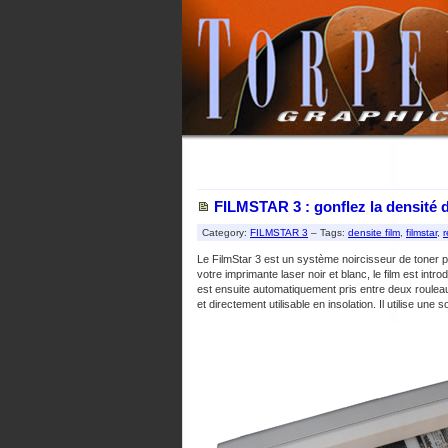
FILMSTAR 3 : gonflez la densité d
Category:
FILMSTAR 3
– Tags:
densite film
,
filmstar
,
r
Le FilmStar 3 est un système noircisseur de toner pe
votre imprimante laser noir et blanc, le film est intro
est ensuite automatiquement pris entre deux rouleau
et directement utilisable en insolation. Il utilise une 