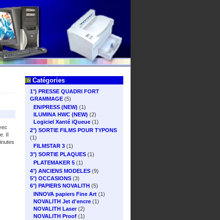
Catégories
1°) PRESSE QUADRI FORT
GRAMMAGE
(5)
EN/PRESS (NEW)
(1)
ILUMINA HWC (NEW)
(2)
Logiciel Xanté iQueue
(1)
avec
2°) SORTIE FILMS POUR TYPONS
. Il
(1)
inutes
FILMSTAR 3
(1)
3°) SORTIE PLAQUES
(1)
PLATEMAKER 5
(1)
4°) ANCIENS MODELES
(9)
5°) OCCASIONS
(3)
6°) PAPIERS NOVALITH
(5)
INNOVA papiers Fine Art
(1)
NOVALITH Jet d'encre
(1)
NOVALITH Laser
(2)
NOVALITH Proof
(1)