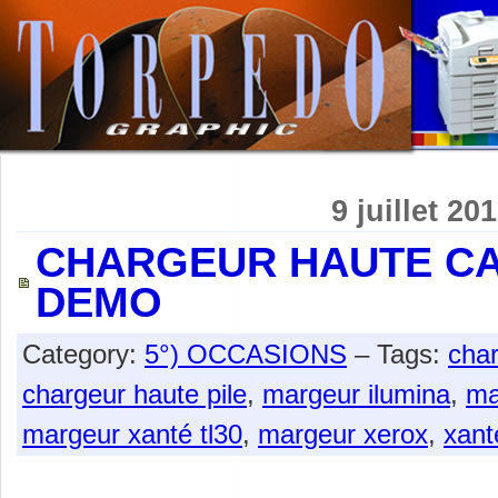
9 juillet 20
CHARGEUR HAUTE CA
DEMO
Category:
5°) OCCASIONS
– Tags:
char
chargeur haute pile
,
margeur ilumina
,
ma
margeur xanté tl30
,
margeur xerox
,
xant