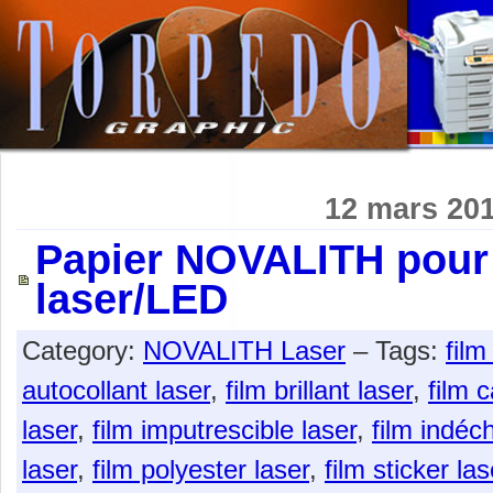
12 mars 20
Papier NOVALITH pour
laser/LED
Category:
NOVALITH Laser
– Tags:
film
autocollant laser
,
film brillant laser
,
film 
laser
,
film imputrescible laser
,
film indéch
laser
,
film polyester laser
,
film sticker las