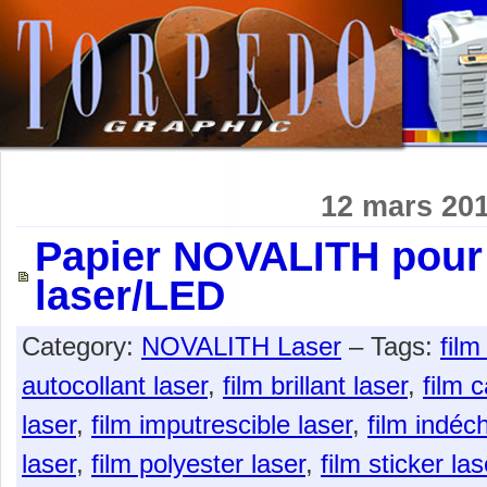
12 mars 20
Papier NOVALITH pour
laser/LED
Category:
NOVALITH Laser
– Tags:
film
autocollant laser
,
film brillant laser
,
film 
laser
,
film imputrescible laser
,
film indéch
laser
,
film polyester laser
,
film sticker las