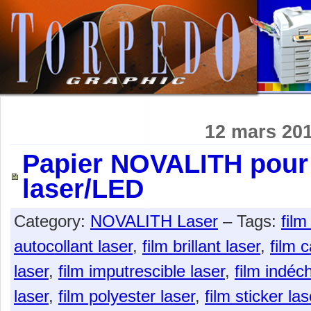
12 mars 20
Papier NOVALITH pour
laser/LED
Category:
NOVALITH Laser
– Tags:
film
autocollant laser
,
film brillant laser
,
film 
laser
,
film imputrescible laser
,
film indéch
laser
,
film polyester laser
,
film sticker las