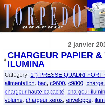
2 janvier 20
CHARGEUR PAPIER & 
ILUMINA
Category:
1°) PRESSE QUADRI FOR
alimentation
,
bac
,
c9600
,
c9800
,
charge
chargeur haute capacité
,
chargeur ilumi
volume
,
chargeur xerox
,
enveloppe
,
ilum