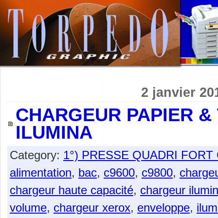
2 janvier 20
CHARGEUR PAPIER & 
ILUMINA
Category:
1°) PRESSE QUADRI FOR
alimentation
,
bac
,
c9600
,
c9800
,
charge
chargeur haute capacité
,
chargeur ilumi
volume
,
chargeur xerox
,
enveloppe
,
ilum