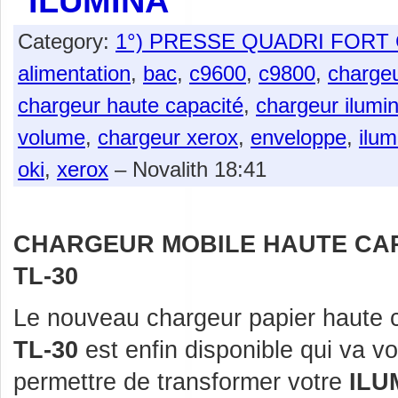
ILUMINA
Category:
1°) PRESSE QUADRI FOR
alimentation
,
bac
,
c9600
,
c9800
,
charge
chargeur haute capacité
,
chargeur ilumi
volume
,
chargeur xerox
,
enveloppe
,
ilum
oki
,
xerox
– Novalith 18:41
CHARGEUR MOBILE HAUTE CA
TL-30
Le nouveau chargeur papier haute 
TL-30
est enfin disponible qui va v
permettre de transformer votre
ILU