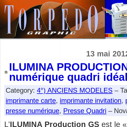
13 mai 201
ILUMINA PRODUCTION 
numérique quadri idéa
Category:
4°) ANCIENS MODELES
– T
imprimante carte
,
imprimante invitation
,
presse numérique
,
Presse Quadri
– Nova
L’
ILUMINA Production GS
est le 