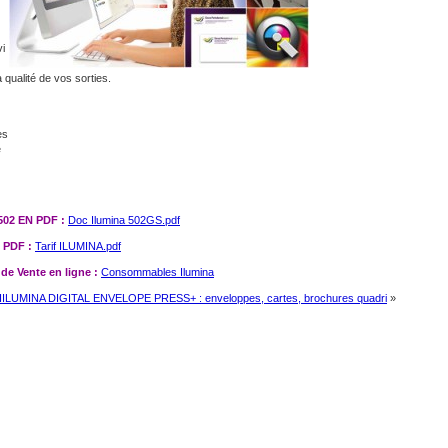
vi
a qualité de vos sorties.
es
e
02 EN PDF :
Doc Ilumina 502GS.pdf
 PDF :
Tarif ILUMINA.pdf
de Vente en ligne :
Consommables Ilumina
IILUMINA DIGITAL ENVELOPE PRESS+ : enveloppes, cartes, brochures quadri
»