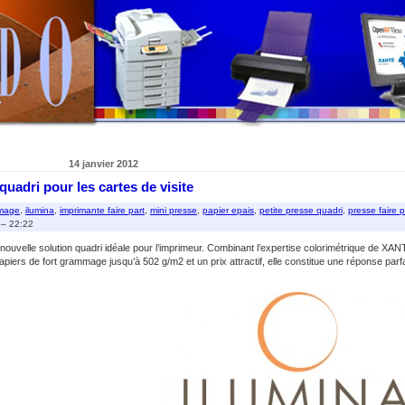
14 janvier 2012
uadri pour les cartes de visite
mmage
,
ilumina
,
imprimante faire part
,
mini presse
,
papier epais
,
petite presse quadri
,
presse faire p
 – 22:22
velle solution quadri idéale pour l’imprimeur. Combinant l’expertise colorimétrique de XA
piers de fort grammage jusqu’à 502 g/m2 et un prix attractif, elle constitue une réponse parfa