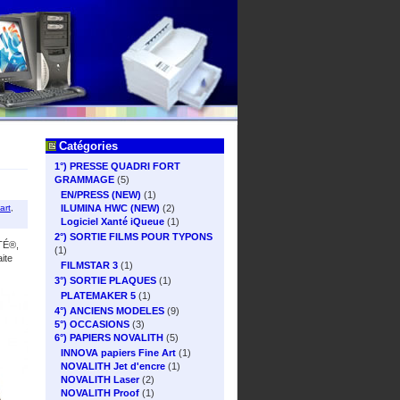
Catégories
1°) PRESSE QUADRI FORT
GRAMMAGE
(5)
EN/PRESS (NEW)
(1)
ILUMINA HWC (NEW)
(2)
art
,
Logiciel Xanté iQueue
(1)
2°) SORTIE FILMS POUR TYPONS
NTÉ®,
(1)
ite
FILMSTAR 3
(1)
3°) SORTIE PLAQUES
(1)
PLATEMAKER 5
(1)
4°) ANCIENS MODELES
(9)
5°) OCCASIONS
(3)
6°) PAPIERS NOVALITH
(5)
INNOVA papiers Fine Art
(1)
NOVALITH Jet d'encre
(1)
NOVALITH Laser
(2)
NOVALITH Proof
(1)