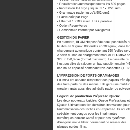
• Recalibration automatique toutes les 500 pages
• Impression X-Large jusqu’à 327 x 1220 mm
• Grammage papier jusqu’à 502 g/m2
• Faible coût par Page
• Ethernet 10/100BaseT, USB, parallèle
• Option Recto-Verso
• Gestionnaire internet par Navigateur
GESTION DU PAPIER
En standard, l’ILUMINA possède deux possibilités
feuilles en 90g/m2, 80 feuilles en 300 g/m2) dans l
chargement automatique contenant 550 feuilles se ch
A partir du bac de chargement manuel, l’ILUMINA ac
32,8 x 120,0 cm (format maximum). La cassette du 
il est possible de rajouter un bac supplémentaire (+
bac haute capacité contenant trois cassettes (+ 1650
L’IMPRESSION DE FORTS GRAMMAGES
L’Ilumina est capable d’imprimer des papiers très ép
des faire-parts ou des menus. Elle gère une multitud
création, mais aussi des adhésifs papier ou polyest
Logiciel de production Prépresse iQueue
Les deux nouveaux logiciels iQueue Professional et
iQueue Ultimate sont les dernières innovations pour
l’automatisation des tâches en Prépresse. Ils ont ét
spécialement conçus pour les imprimantes
numériques couleur Xanté et pour ses systèmes
d’imagerie noir & blanc permettant de réaliser des
plaques ou des films.