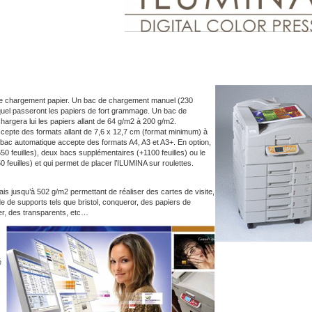
 de chargement papier. Un bac de chargement manuel (230
equel passeront les papiers de fort grammage. Un bac de
argera lui les papiers allant de 64 g/m2 à 200 g/m2.
cepte des formats allant de 7,6 x 12,7 cm (format minimum) à
bac automatique accepte des formats A4, A3 et A3+. En option,
550 feuilles), deux bacs supplémentaires (+1100 feuilles) ou le
 feuilles) et qui permet de placer l’ILUMINA sur roulettes.
ais jusqu’à 502 g/m2 permettant de réaliser des cartes de visite,
e de supports tels que bristol, conqueror, des papiers de
er, des transparents, etc…
é