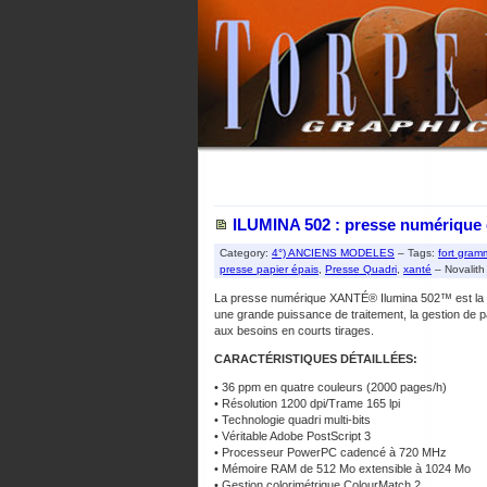
ILUMINA 502 : presse numérique q
Category:
4°) ANCIENS MODELES
– Tags:
fort gra
presse papier épais
,
Presse Quadri
,
xanté
– Novalith
La presse numérique XANTÉ® Ilumina 502™ est la nou
une grande puissance de traitement, la gestion de pa
aux besoins en courts tirages.
CARACTÉRISTIQUES DÉTAILLÉES:
• 36 ppm en quatre couleurs (2000 pages/h)
• Résolution 1200 dpi/Trame 165 lpi
• Technologie quadri multi-bits
• Véritable Adobe PostScript 3
• Processeur PowerPC cadencé à 720 MHz
• Mémoire RAM de 512 Mo extensible à 1024 Mo
• Gestion colorimétrique ColourMatch 2