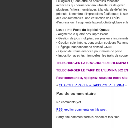
Le logiciel iQueue offre de nouvelles fonctions
avancées qui permettent aux utilisateurs de gérer
plusieurs fichiers numériques à la fois, de définir les
priorités, le nombre d’impressions à effectuer, le sui
des consommables, une estimation des coûts
d’impression. Il augmente la productivité globale et l
Les points Forts du logiciel iQueue
• Augmente la qualité des impressions
• Gestion de jobs multiples, sur plusieurs imprimant
• Gestion colorimétrie, conversion couleurs Panton
• Réglage Indépendant de densité CMJN
• Option de trame avancée pour moins de perte
• Imposition avec les hirondelles, les traits de coupe
TELECHARGER LA BROCHURE DE L’ILUMINA 5
TELECHARGER LE TARIF DE L’ILUMINA 502 EN
Pour commander, rejoignez-nous sur notre site 
«
CHARGEUR PAPIER & TAPIS POUR ILUMINA
–
Pas de commentaire
No comments yet.
RSS
feed for comments on this post.
Sorry, the comment form is closed at this time.