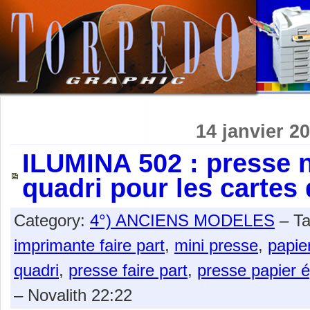
14 janvier 2
ILUMINA 502 : presse 
quadri pour les cartes 
Category:
4°) ANCIENS MODELES
– T
imprimante faire part
,
mini presse
,
papie
quadri
,
presse faire part
,
presse papier é
– Novalith 22:22