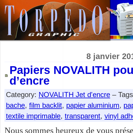
8 janvier 20
Papiers NOVALITH pour
d’encre
Category:
NOVALITH Jet d'encre
– Tag
bache
,
film backlit
,
papier aluminium
,
pap
textile imprimable
,
transparent
,
vinyl adh
Nous sommes heureux de vous présent