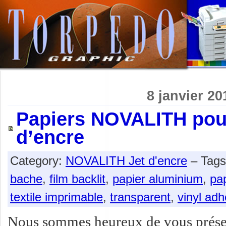
8 janvier 20
Papiers NOVALITH pour
d’encre
Category:
NOVALITH Jet d'encre
– Tag
bache
,
film backlit
,
papier aluminium
,
pap
textile imprimable
,
transparent
,
vinyl adh
Nous sommes heureux de vous présent