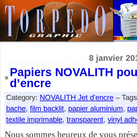
8 janvier 20
Papiers NOVALITH pour
d’encre
Category:
NOVALITH Jet d'encre
– Tag
bache
,
film backlit
,
papier aluminium
,
pap
textile imprimable
,
transparent
,
vinyl adh
Nous sommes heureux de vous présent