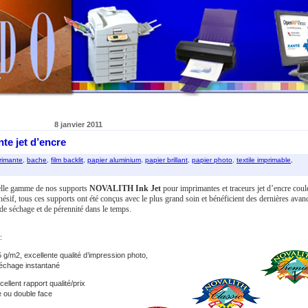
8 janvier 2011
e jet d’encre
rimante
,
bache
,
film backlit
,
papier aluminium
,
papier brillant
,
papier photo
,
textile imprimable
,
elle gamme de nos supports
NOVALITH Ink Jet
pour imprimantes et traceurs jet d’encre coul
sif, tous ces supports ont été conçus avec le plus grand soin et bénéficient des dernières avan
 de séchage et de pérennité dans le temps.
:
g/m2, excellente qualité d’impression photo,
 séchage instantané
llent rapport qualité/prix
 ou double face