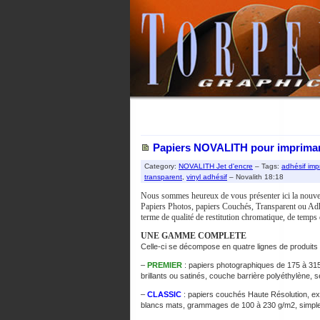
Papiers NOVALITH pour imprimant
Category:
NOVALITH Jet d'encre
– Tags:
adhésif imp
transparent
,
vinyl adhésif
– Novalith 18:18
Nous sommes heureux de vous présenter ici la nouv
Papiers Photos, papiers Couchés, Transparent ou Adhé
terme de qualité de restitution chromatique, de temps
UNE GAMME COMPLETE
Celle-ci se décompose en quatre lignes de produits 
–
PREMIER
: papiers photographiques de 175 à 315 
brillants ou satinés, couche barrière polyéthylène,
–
CLASSIC
: papiers couchés Haute Résolution, exce
blancs mats, grammages de 100 à 230 g/m2, simple