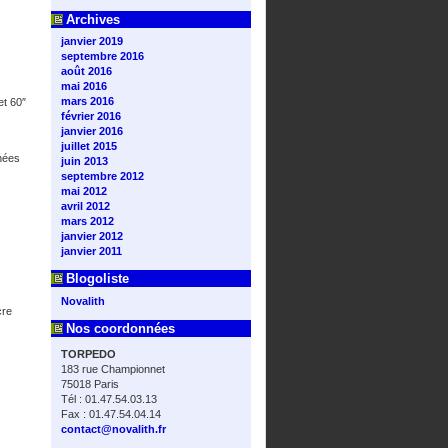
Archives
janvier 2019
septembre 2016
août 2016
mai 2016
mars 2016
et 60″
février 2016
janvier 2016
juillet 2015
nnées
juin 2013
septembre 2012
mai 2012
avril 2012
mars 2012
janvier 2012
janvier 2011
Blogoliste
Novalith
cre
Nos coordonnées
TORPEDO
183 rue Championnet
75018 Paris
Tél : 01.47.54.03.13
Fax : 01.47.54.04.14
contact@novalith.fr