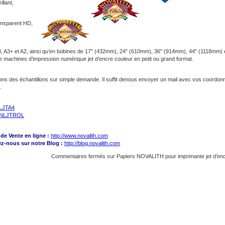
llant,
ansparent HD,
3, A3+ et A2, ainsi qu’en bobines de 17″ (432mm), 24″ (610mm), 36″ (914mm), 44″ (1118mm) 
de machines d’impression numérique jet d’encre couleur en petit ou grand format.
sons des échantillons sur simple demande. Il suffit denous envoyer un mail avec vos coordo
.
LJTA4
NLJTROL
de Vente en ligne :
http://www.novalith.com
nez-nous sur notre Blog :
http://blog.novalith.com
Commentaires fermés
sur Papiers NOVALITH pour imprimante jet d’en