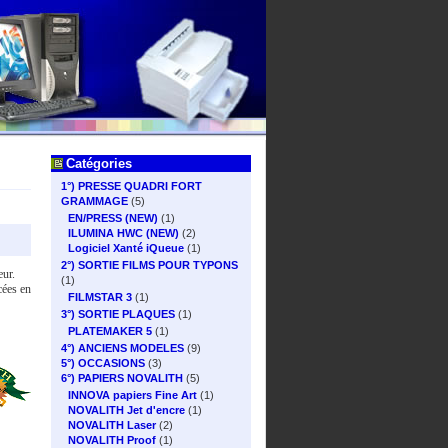
Catégories
1°) PRESSE QUADRI FORT
GRAMMAGE
(5)
EN/PRESS (NEW)
(1)
ILUMINA HWC (NEW)
(2)
Logiciel Xanté iQueue
(1)
2°) SORTIE FILMS POUR TYPONS
eur.
(1)
cées en
FILMSTAR 3
(1)
3°) SORTIE PLAQUES
(1)
PLATEMAKER 5
(1)
4°) ANCIENS MODELES
(9)
5°) OCCASIONS
(3)
6°) PAPIERS NOVALITH
(5)
INNOVA papiers Fine Art
(1)
NOVALITH Jet d'encre
(1)
NOVALITH Laser
(2)
NOVALITH Proof
(1)