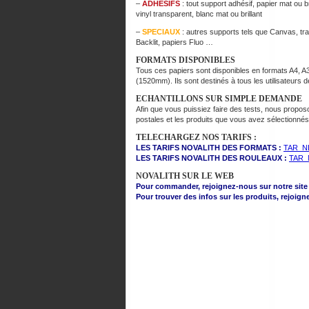
–
ADHESIFS
: tout support adhésif, papier mat ou bri
vinyl transparent, blanc mat ou brillant
–
SPECIAUX
: autres supports tels que Canvas, tr
Backlit, papiers Fluo …
FORMATS DISPONIBLES
Tous ces papiers sont disponibles en formats A4, A
(1520mm). Ils sont destinés à tous les utilisateurs 
ECHANTILLONS SUR SIMPLE DEMANDE
Afin que vous puissiez faire des tests, nous propo
postales et les produits que vous avez sélectionnés
TELECHARGEZ NOS TARIFS :
LES TARIFS NOVALITH DES FORMATS :
TAR_N
LES TARIFS NOVALITH DES ROULEAUX :
TAR_
NOVALITH SUR LE WEB
Pour commander, rejoignez-nous sur notre site 
Pour trouver des infos sur les produits, rejoig