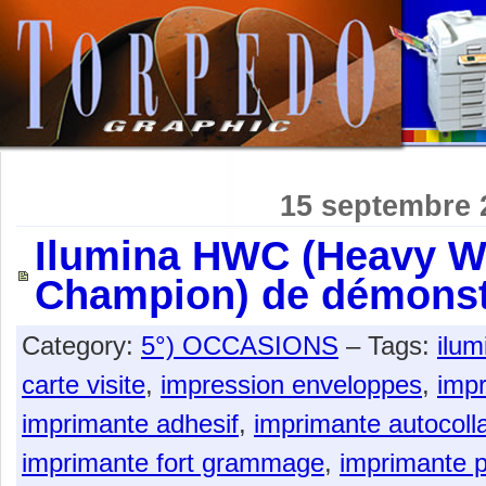
15 septembre 
Ilumina HWC (Heavy W
Champion) de démonst
Category:
5°) OCCASIONS
– Tags:
ilum
carte visite
,
impression enveloppes
,
impr
imprimante adhesif
,
imprimante autocoll
imprimante fort grammage
,
imprimante p