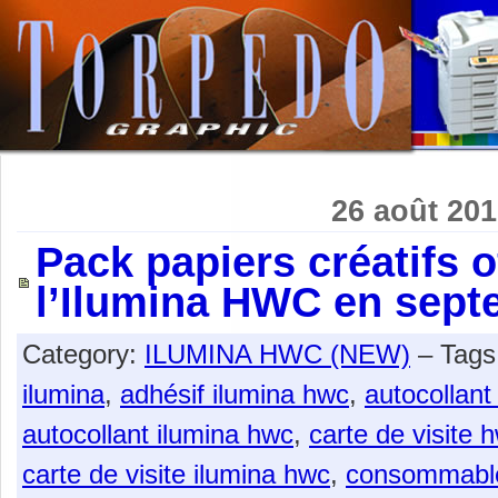
26 août 20
Pack papiers créatifs o
l’Ilumina HWC en sept
Category:
ILUMINA HWC (NEW)
– Tags
ilumina
,
adhésif ilumina hwc
,
autocollant
autocollant ilumina hwc
,
carte de visite 
carte de visite ilumina hwc
,
consommabl