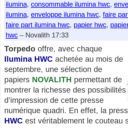
ilumina
,
consommable ilumina hwc
,
enve
ilumina
,
enveloppe ilumina hwc
,
faire pa
faire part ilumina hwc
,
papier hwc
,
papie
hwc
– Novalith 17:33
Torpedo
offre, avec chaque
Ilumina HWC
achetée au mois de
septembre, une sélection de
papiers
NOVALITH
permettant de
montrer la richesse des possibilités
d’impression de cette presse
numérique quadri. En effet, la pre
HWC
est véritablement le couteau s